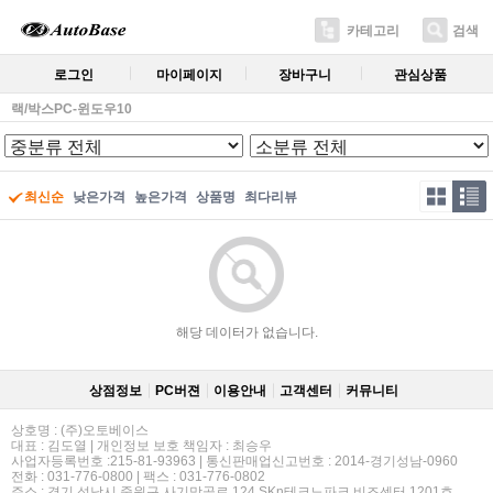
카테고리
검색
로그인
마이페이지
장바구니
관심상품
랙/박스PC-윈도우10
최신순
낮은가격
높은가격
상품명
최다리뷰
해당 데이터가 없습니다.
상점정보
PC버젼
이용안내
고객센터
커뮤니티
상호명 : (주)오토베이스
대표 : 김도열 | 개인정보 보호 책임자 : 최승우
사업자등록번호 :215-81-93963 | 통신판매업신고번호 : 2014-경기성남-0960
전화 : 031-776-0800 | 팩스 : 031-776-0802
주소 : 경기 성남시 중원구 사기막골로 124 SKn테크노파크 비즈센터 1201호