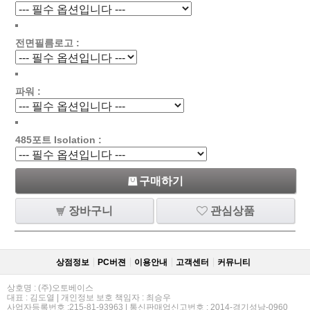
전면필름로고 :
파워 :
485포트 Isolation :
구매하기
장바구니
관심상품
상점정보
PC버젼
이용안내
고객센터
커뮤니티
상호명 : (주)오토베이스
대표 : 김도열 | 개인정보 보호 책임자 : 최승우
사업자등록번호 :215-81-93963 | 통신판매업신고번호 : 2014-경기성남-0960