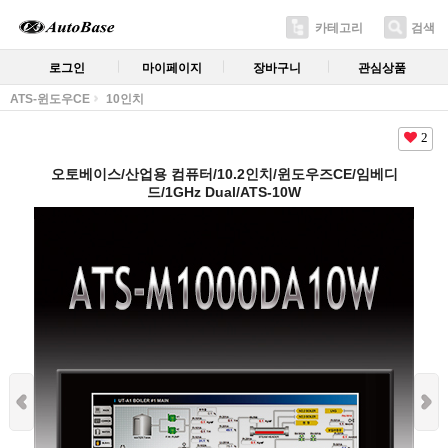
카테고리
검색
로그인
마이페이지
장바구니
관심상품
ATS-윈도우CE
10인치
2
오토베이스/산업용 컴퓨터/10.2인치/윈도우즈CE/임베디
드/1GHz Dual/ATS-10W