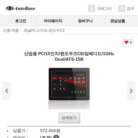
카테고리
검색
로그인
마이페이지
장바구니
관심상품
단종 제품
패널PC스마트-윈도우CE
0
산업용 PC/15인치/윈도우즈CE/임베디드/1GHz
Dual/ATS-15B
상세보기
상품가 :
572,000원
배송비 :
(조건)
!