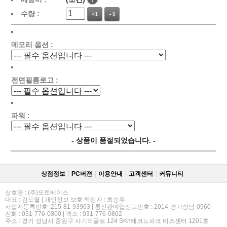
수량 :
+1
-1
메모리 옵션 :
전면필름로고 :
파워 :
- 상품이 품절되었습니다. -
상점정보
PC버젼
이용안내
고객센터
커뮤니티
상호명 : (주)오토베이스
대표 : 김도열 | 개인정보 보호 책임자 : 최승우
사업자등록번호 :215-81-93963 | 통신판매업신고번호 : 2014-경기성남-0960
전화 : 031-776-0800 | 팩스 : 031-776-0802
주소 : 경기 성남시 중원구 사기막골로 124 SKn테크노파크 비즈센터 1201호