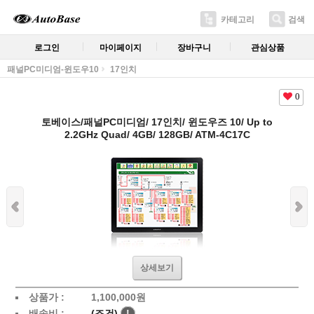
카테고리
검색
로그인
마이페이지
장바구니
관심상품
패널PC미디엄-윈도우10
17인치
0
토베이스/패널PC미디엄/ 17인치/ 윈도우즈 10/ Up to
2.2GHz Quad/ 4GB/ 128GB/ ATM-4C17C
상세보기
상품가 :
1,100,000원
배송비 :
(조건)
!