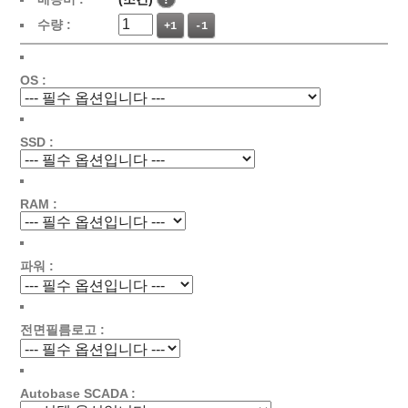
수량 :
+1
-1
OS :
SSD :
RAM :
파워 :
전면필름로고 :
Autobase SCADA :