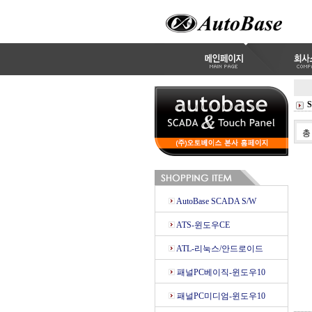
AutoBase SCADA S/W
ATS-윈도우CE
ATL-리눅스/안드로이드
패널PC베이직-윈도우10
패널PC미디엄-윈도우10