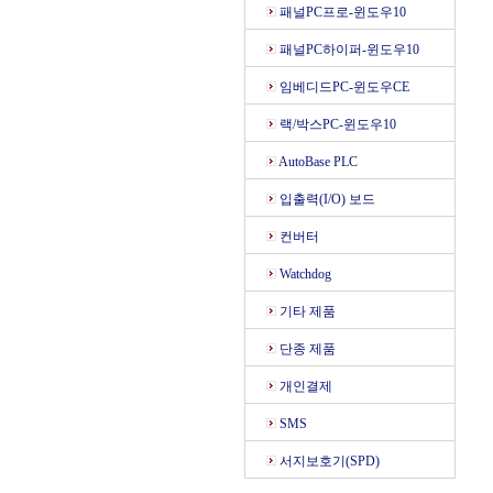
패널PC프로-윈도우10
패널PC하이퍼-윈도우10
임베디드PC-윈도우CE
랙/박스PC-윈도우10
AutoBase PLC
입출력(I/O) 보드
컨버터
Watchdog
기타 제품
단종 제품
개인결제
SMS
서지보호기(SPD)