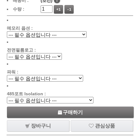
배송비 :
(조건)
!
수량 :
+1
-1
메모리 옵션 :
전면필름로고 :
파워 :
485포트 Isolation :
구매하기
장바구니
관심상품