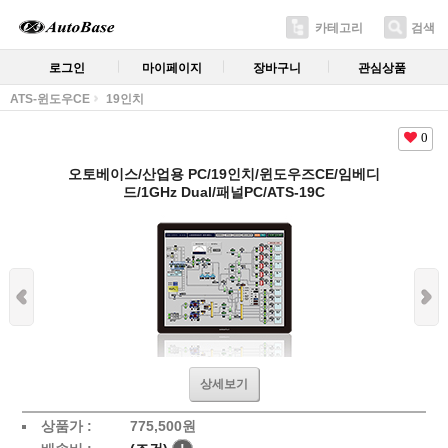
카테고리
검색
로그인
마이페이지
장바구니
관심상품
ATS-윈도우CE
19인치
0
오토베이스/산업용 PC/19인치/윈도우즈CE/임베디
드/1GHz Dual/패널PC/ATS-19C
상세보기
상품가 :
775,500원