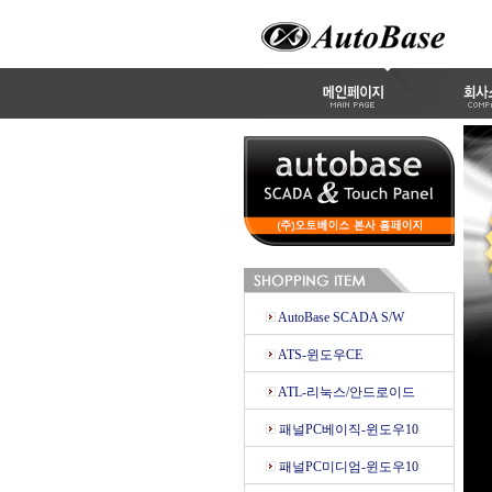
AutoBase SCADA S/W
ATS-윈도우CE
ATL-리눅스/안드로이드
패널PC베이직-윈도우10
패널PC미디엄-윈도우10