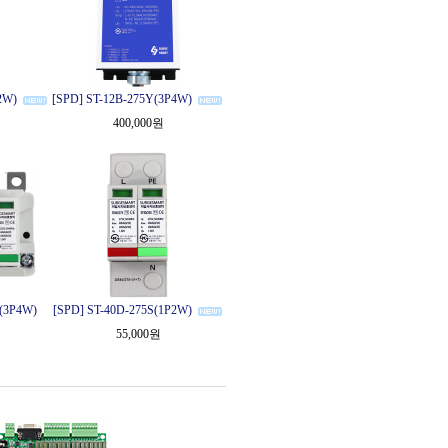
2W)
[SPD] ST-12B-275Y(3P4W)
400,000원
(3P4W)
[SPD] ST-40D-275S(1P2W)
55,000원