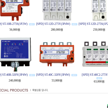
] ST-10B-275S(1P2W)
[SPD] ST-12D-275Y(3P4W)
[SPD] ST-12D-275S(1P
56,000원
280,000원
250,000원
] ST-40B-320Y(3P4W)
[SPD] ST-40C-320Y(3P4W)
[SPD] ST-40C2-275Y
240,000원
53,000원
63,000원