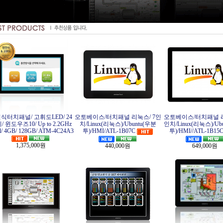
식터치패널/ 고휘도LED/ 24
오토베이스/터치패널 리눅스/ 7인
오토베이스/터치패널 리
 윈도우즈10/ Up to 2.2GHz
치/Linux(리눅스)/Ubuntu(우분
인치/Linux(리눅스)/Ub
d/ 4GB/ 128GB/ ATM-4C24A3
투)/HMI/ATL-1B07C
투)/HMI//ATL-1B15
1,375,000원
440,000원
649,000원