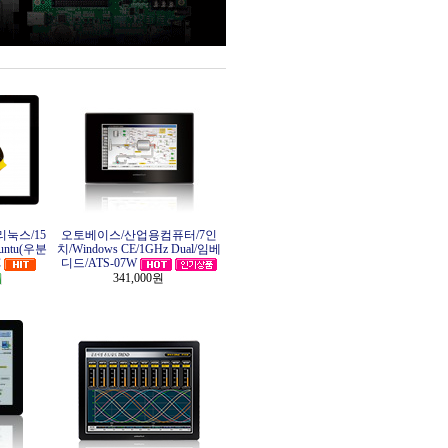
눅스/15
오토베이스/산업용컴퓨터/7인
untu(우분
치/Windows CE/1GHz Dual/임베
C
디드/ATS-07W
341,000원