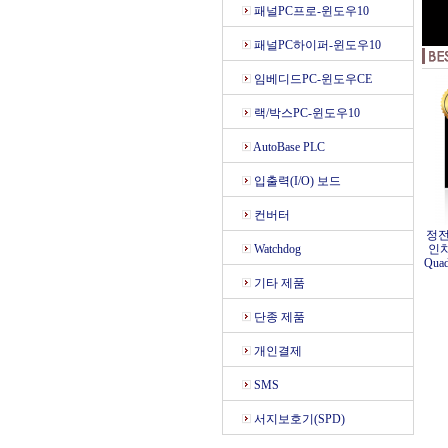
패널PC프로-윈도우10
패널PC하이퍼-윈도우10
임베디드PC-윈도우CE
랙/박스PC-윈도우10
AutoBase PLC
입출력(I/O) 보드
컨버터
정전
Watchdog
인치/
Qua
기타 제품
단종 제품
개인결제
SMS
서지보호기(SPD)