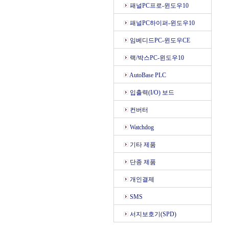
패널PC프로-윈도우10
패널PC하이퍼-윈도우10
임베디드PC-윈도우CE
랙/박스PC-윈도우10
AutoBase PLC
입출력(I/O) 보드
컨버터
Watchdog
기타 제품
단종 제품
개인결제
SMS
서지보호기(SPD)