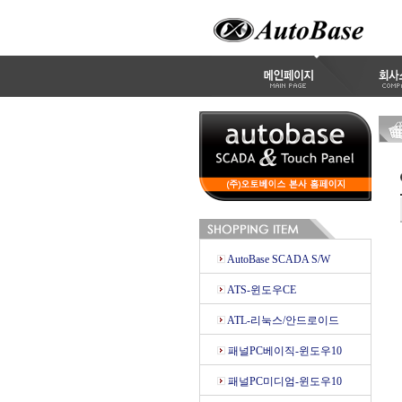
AutoBase SCADA S/W
ATS-윈도우CE
ATL-리눅스/안드로이드
패널PC베이직-윈도우10
패널PC미디엄-윈도우10